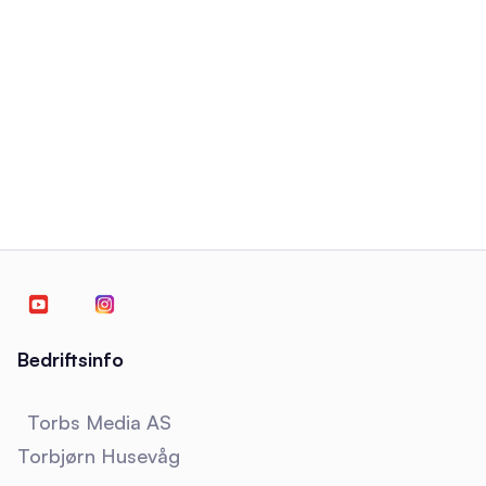
Slipp konkurranse, lag en ny
produktkategori
Markedsføring
January 5, 2024
Bedriftsinfo
Torbs Media AS
Torbjørn Husevåg