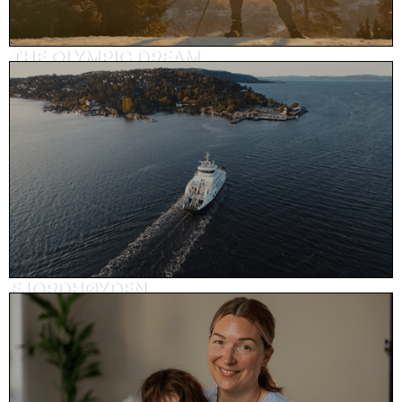
THE OLYMPIC DREAM
SoMe-innhold, sport
FJORDHØYDEN
Reklame, eiendom