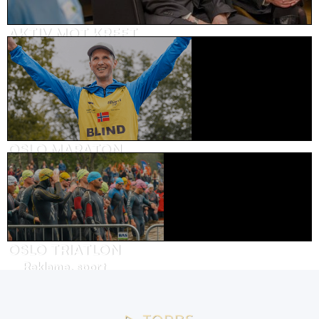
AKTIV MOT KREFT
Brandvideo, helse
OSLO MARATON
Kundehistorie, sport
OSLO TRIATLON
Reklame, sport