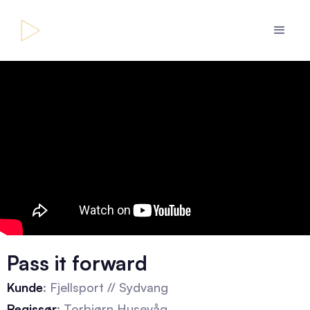
Pass it forward
Kunde
: Fjellsport // Sydvang
Regissør
: Torbjørn Husevåg