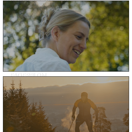
Kundehistorie, helse & omsorg
FAGERBLOM
Prosjektfilm, eiendom