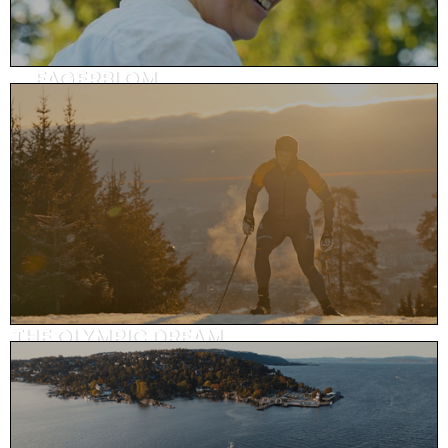
FAGERBLOM
Prosjektfilm, eiendom
THE OLYMPIC DREAM
SoMe-innhold, sport