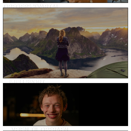
GREGERS KVARTAL
Visningsvideo, eiendom
FJELLSPORT
SoMe-innhold, sport
VEIEN TIL OPERAEN