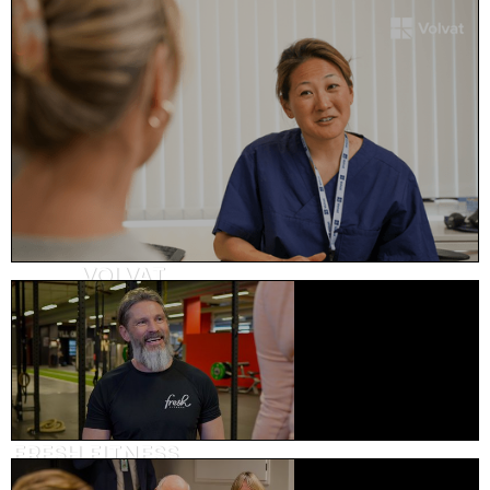
Kundehistorie, helse og omsorg
VOLVAT
Holdningskampanje, helse
FRESH FITNESS
Reklame, trening