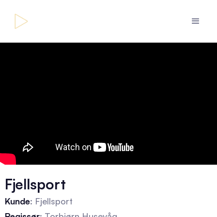
Fjellsport
Kunde
: Fjellsport
Regissør
: Torbjørn Husevåg