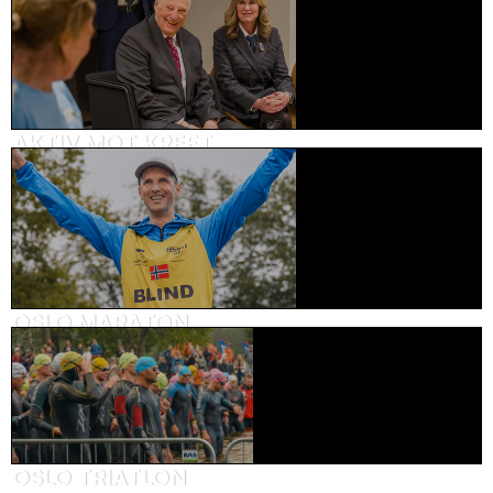
AKTIV MOT KREFT
Brandvideo, helse
OSLO MARATON
Kundehistorie, sport
OSLO TRIATLON