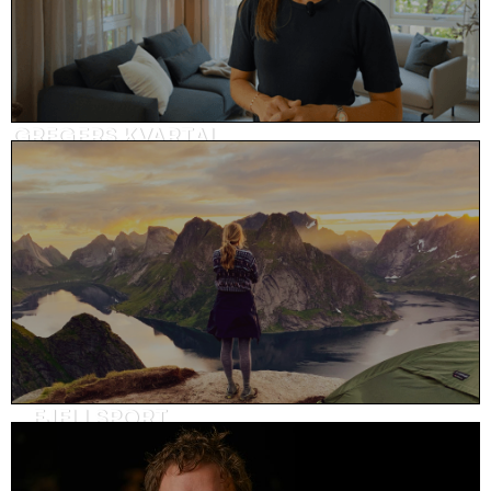
GREGERS KVARTAL
Visningsvideo, eiendom
FJELLSPORT
SoMe-innhold, sport