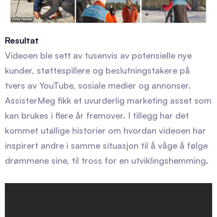
Resultat
Videoen ble sett av tusenvis av potensielle nye
kunder, støttespillere og beslutningstakere på
tvers av YouTube, sosiale medier og annonser.
AssisterMeg fikk et uvurderlig marketing asset som
kan brukes i flere år fremover. I tillegg har det
kommet utallige historier om hvordan videoen har
inspirert andre i samme situasjon til å våge å følge
drømmene sine, til tross for en utviklingshemming.