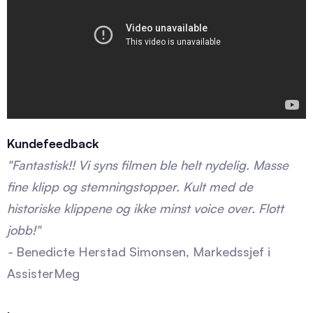
Kundefeedback
"Fantastisk!! Vi syns filmen ble helt nydelig. Masse
fine klipp og stemningstopper. Kult med de
historiske klippene og ikke minst voice over. Flott
jobb!"
-
Benedicte Herstad Simonsen, Markedssjef i
AssisterMeg