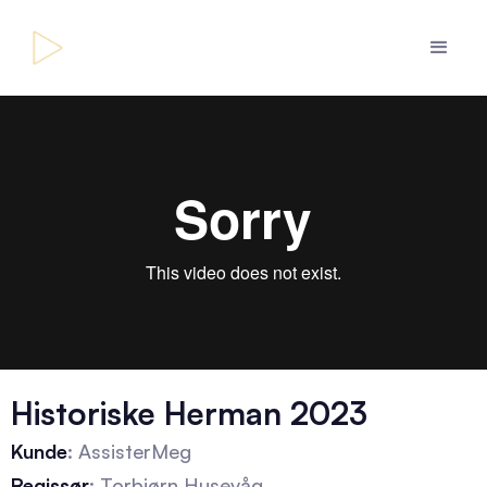
Historiske Herman 2023
Kunde
: AssisterMeg
Regissør
: Torbjørn Husevåg