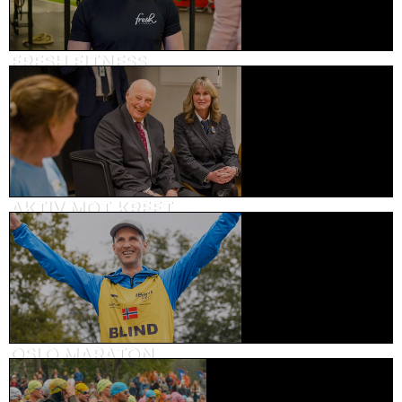
FRESH FITNESS
Reklame, trening
AKTIV MOT KREFT
Brandvideo, helse
OSLO MARATON
Kundehistorie, sport