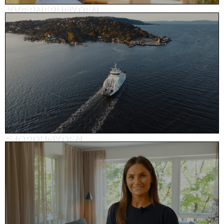
KVÆRNERHØYDEN
Kundehistorie, eiendom
FJORDHØYDEN
Reklame, eiendom