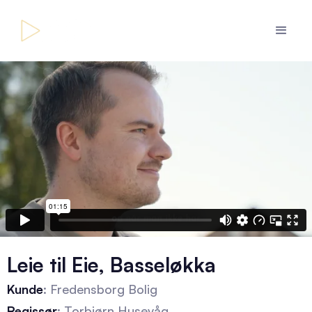
Leie til Eie, Basseløkka
Kunde
: Fredensborg Bolig
Regissør
: Torbjørn Husevåg