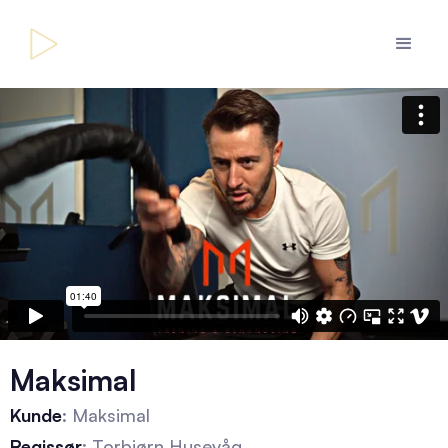
Maksimal
Kunde
: Maksimal
Regissør
: Torbjørn Husevåg